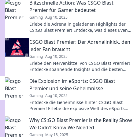
Blitzschnelle Action: Was CSGO Blast
Premier für Gamer bedeutet
Gaming
Aug 10, 2025
Erlebe die Adrenalin geladenen Highlights der
CS:GO Blast Premier! Entdecke, was dieses Event
für Gamer wirklich bedeutet!
CSGO Blast Premier: Der Adrenalinkick, den
jeder Fan braucht
Gaming
Aug 10, 2025
Erlebe den Nervenkitzel von CSGO Blast Premier!
Entdecke spannende Insights und die besten
Momente, die jeder Fan erleben muss.
Die Explosion im eSports: CSGO Blast
Premier und seine Geheimnisse
Gaming
Aug 10, 2025
Entdecke die Geheimnisse hinter CS:GO Blast
Premier! Erlebe die explosive Welt des eSports
und warum alle darüber sprechen müssen!
Why CS:GO Blast Premier is the Reality Show
We Didn't Know We Needed
Gaming
May 18, 2025