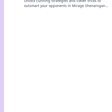
Unlock cunning strategies and clever tricks to
outsmart your opponents in Mirage Shenanigans.
Join the fun and dominate the game today!