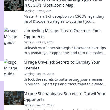
in CSGO's Most Iconic Map
Gaming
Nov 3, 2025
Master the art of deception on CSGO’s legendary
map! Discover strategies to outsmart your
opponents and claim victory in Mirage Mayhem!
Unraveling Mirage: Tips to Outsmart Your
Opponents
Gaming
Oct 21, 2025
Unleash your inner strategist! Discover clever tips
to outsmart your opponents and turn the tables
in every game. Don’t miss out!
Mirage Unveiled: Secrets to Outplay Your
Enemies
Gaming
Sep 18, 2025
Unlock the secrets to outsmarting your enemies
in Mirage! Expert tips and tricks await to elevate
your game and lead you to victory.
Mirage Shenanigans: Secrets to Outwit Your
Opponents
Gaming
Sep 11, 2025