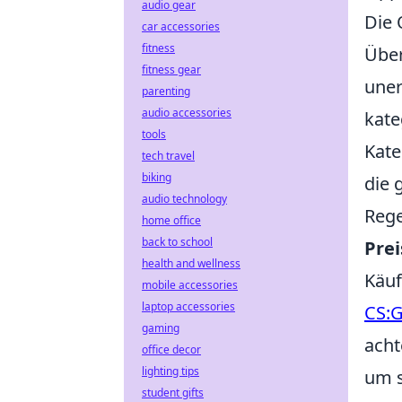
audio gear
Die 
car accessories
fitness
Über
fitness gear
uner
parenting
audio accessories
kate
tools
Kate
tech travel
biking
die 
audio technology
Rege
home office
back to school
Pre
health and wellness
Käuf
mobile accessories
laptop accessories
CS:
gaming
acht
office decor
lighting tips
um s
student gifts