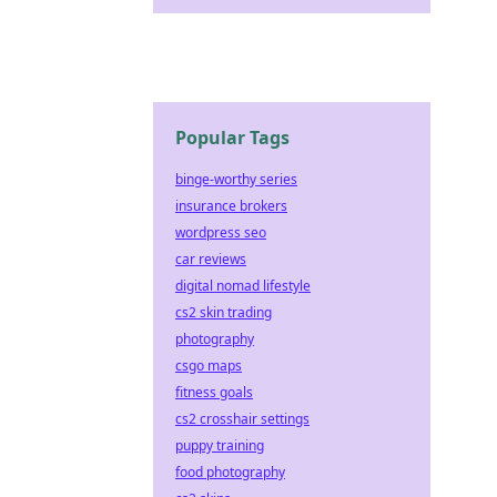
Popular Tags
binge-worthy series
insurance brokers
wordpress seo
car reviews
digital nomad lifestyle
cs2 skin trading
photography
csgo maps
fitness goals
cs2 crosshair settings
puppy training
food photography