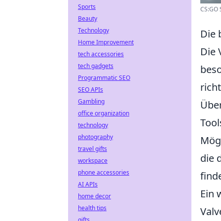
Sports
CS:GO S
Beauty
Technology
Die 
Home Improvement
Die 
tech accessories
tech gadgets
beso
Programmatic SEO
rich
SEO APIs
Gambling
Über
office organization
Tool
technology
photography
Mögl
travel gifts
die 
workspace
phone accessories
find
AI APIs
Ein 
home decor
health tips
Valv
gifts