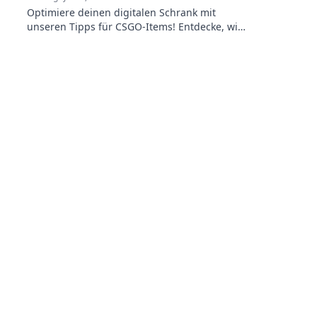
Optimiere deinen digitalen Schrank mit
unseren Tipps für CSGO-Items! Entdecke, wie
du Ordnung schaffst und das Beste aus
deinem Inventory herausholst.