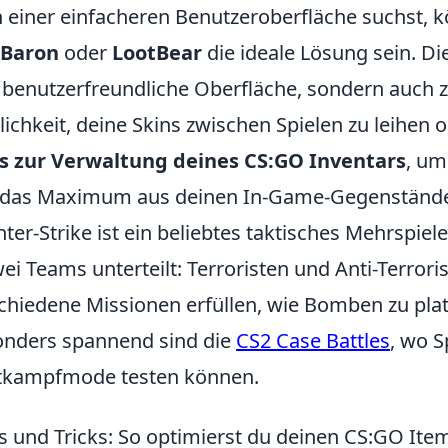
 einer einfacheren Benutzeroberfläche suchst, k
nBaron
oder
LootBear
die ideale Lösung sein. Di
 benutzerfreundliche Oberfläche, sondern auch z
ichkeit, deine Skins zwischen Spielen zu leihen 
s zur Verwaltung deines CS:GO Inventars
, um
 das Maximum aus deinen In-Game-Gegenstände
ter-Strike ist ein beliebtes taktisches Mehrspiele
wei Teams unterteilt: Terroristen und Anti-Terror
chiedene Missionen erfüllen, wie Bomben zu platz
nders spannend sind die
CS2 Case Battles
, wo S
tkampfmode testen können.
s und Tricks: So optimierst du deinen CS:GO Ite