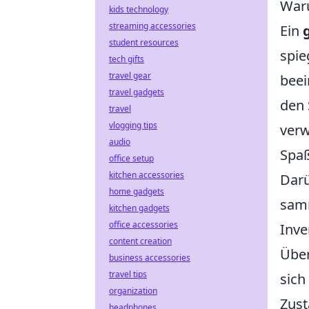
Waru
kids technology
streaming accessories
Ein
student resources
spie
tech gifts
travel gear
beei
travel gadgets
den 
travel
vlogging tips
verw
audio
Spaß
office setup
kitchen accessories
Darü
home gadgets
samm
kitchen gadgets
office accessories
Inve
content creation
Über
business accessories
travel tips
sich
organization
Zust
headphones