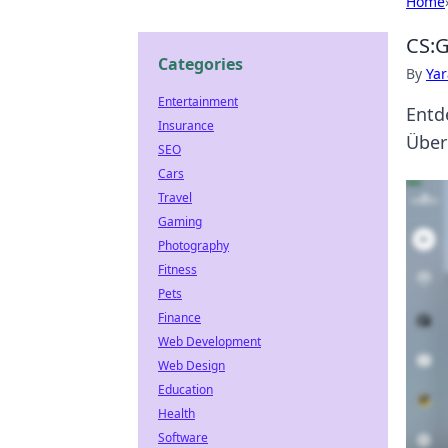
Home
CS:G
Categories
By
Ya
Entertainment
Entd
Insurance
Über
SEO
Cars
Travel
Gaming
Photography
Fitness
Pets
Finance
Web Development
Web Design
Education
Health
Software