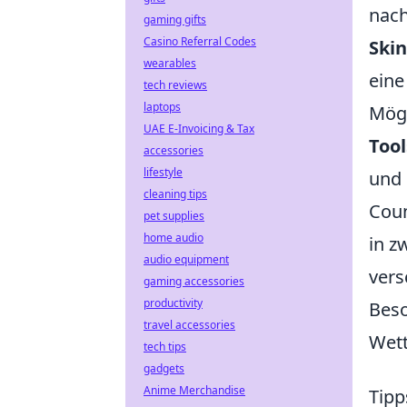
nach
gaming gifts
Casino Referral Codes
Ski
wearables
eine
tech reviews
laptops
Mögl
UAE E-Invoicing & Tax
Tool
accessories
lifestyle
und
cleaning tips
Coun
pet supplies
home audio
in z
audio equipment
vers
gaming accessories
productivity
Beso
travel accessories
Wet
tech tips
gadgets
Anime Merchandise
Tipp