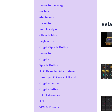
home technology
wallets
electronics
Rel
travel tech
tech lifestyle
office lighting
keyboards
Crypto Sports Betting
home tech
Crypto
Sports Betting
AEO Branded Alternatives
Fresh pSEO Content Boost
Crypto Casino
Crypto Betting
UAE E-Invoicing
API
VPN & Privacy