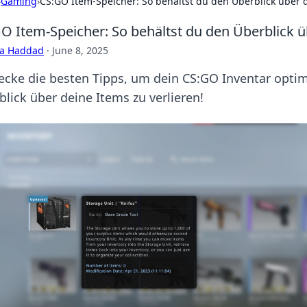
›
Gaming
›
CS:GO Item-Speicher: So behältst du den Überblick über d
O Item-Speicher: So behältst du den Überblick üb
ra Haddad
·
June 8, 2025
ecke die besten Tipps, um dein CS:GO Inventar optim
blick über deine Items zu verlieren!