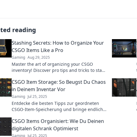
ated reading
Stashing Secrets: How to Organize Your
CSGO Items Like a Pro
Gaming
Aug 29, 2025
Master the art of organizing your CSGO
inventory! Discover pro tips and tricks to stash
your items like a gaming champ!
CSGO Item Storage: So Beugst Du Chaos
in Deinem Inventar Vor
Gaming
Jul 25, 2025
Entdecke die besten Tipps zur geordneten
CSGO-Item-Speicherung und bringe endlich
Chaos in dein Inventar!
CSGO Items Organisiert: Wie Du Deinen
digitalen Schrank Optimierst
Gaming
Jul 25, 2025