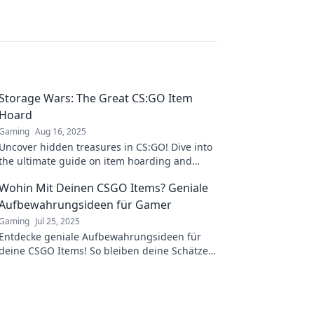
Storage Wars: The Great CS:GO Item
Hoard
Gaming
Aug 16, 2025
Uncover hidden treasures in CS:GO! Dive into
the ultimate guide on item hoarding and
discover secrets of the Storage Wars.
Wohin Mit Deinen CSGO Items? Geniale
Aufbewahrungsideen für Gamer
Gaming
Jul 25, 2025
Entdecke geniale Aufbewahrungsideen für
deine CSGO Items! So bleiben deine Schätze
organisiert und immer griffbereit.